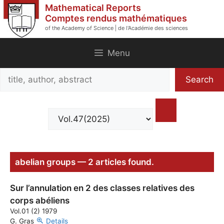
Skip
Mathematical Reports
to
Comptes rendus mathématiques
of the Academy of Science | de l'Académie des sciences
content
Menu
Search
Search
title,
author,
abstract
abelian groups — 2 articles found.
Sur l’annulation en 2 des classes relatives des
corps abéliens
Vol.01 (2) 1979
G. Gras
Details